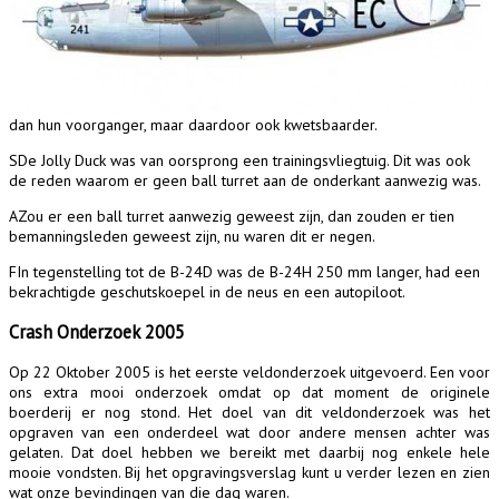
dan hun voorganger, maar daardoor ook kwetsbaarder.
S
De Jolly Duck was van oorsprong een trainingsvliegtuig. Dit was ook
de reden waarom er geen ball turret aan de onderkant aanwezig was.
A
Zou er een ball turret aanwezig geweest zijn, dan zouden er tien
bemanningsleden geweest zijn, nu waren dit er negen.
F
In tegenstelling tot de B-24D was de B-24H 250 mm langer, had een
bekrachtigde geschutskoepel in de neus en een
autopiloot
.
Crash Onderzoek 2005
Op 22 Oktober 2005 is het eerste veldonderzoek uitgevoerd. Een voor
ons extra mooi onderzoek omdat op dat moment de originele
boerderij er nog stond. Het doel van dit veldonderzoek was het
opgraven van een onderdeel wat door andere mensen achter was
gelaten. Dat doel hebben we bereikt met daarbij nog enkele hele
mooie vondsten. Bij het opgravingsverslag kunt u verder lezen en zien
wat onze bevindingen van die dag waren.