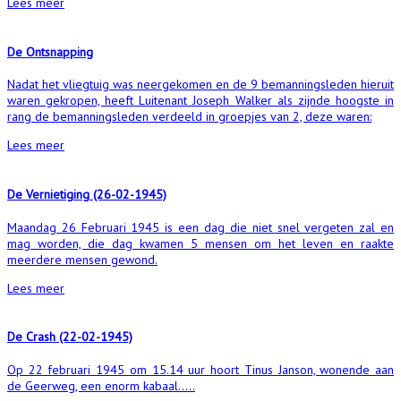
Lees meer
De Ontsnapping
Nadat het vliegtuig was neergekomen en de 9 bemanningsleden hieruit
waren gekropen, heeft Luitenant Joseph Walker als zijnde hoogste in
rang de bemanningsleden verdeeld in groepjes van 2, deze waren:
Lees meer
De Vernietiging (26-02-1945)
Maandag 26 Februari 1945 is een dag die niet snel vergeten zal en
mag worden, die dag kwamen 5 mensen om het leven en raakte
meerdere mensen gewond.
Lees meer
De Crash (22-02-1945)
Op 22 februari 1945 om 15.14 uur hoort Tinus Janson, wonende aan
de Geerweg, een enorm kabaal.....