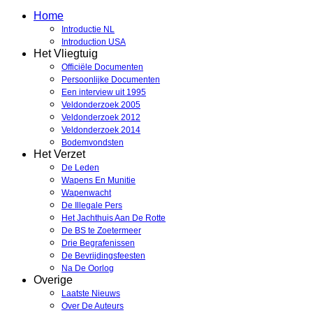
Home
Introductie NL
Introduction USA
Het Vliegtuig
Officiële Documenten
Persoonlijke Documenten
Een interview uit 1995
Veldonderzoek 2005
Veldonderzoek 2012
Veldonderzoek 2014
Bodemvondsten
Het Verzet
De Leden
Wapens En Munitie
Wapenwacht
De Illegale Pers
Het Jachthuis Aan De Rotte
De BS te Zoetermeer
Drie Begrafenissen
De Bevrijdingsfeesten
Na De Oorlog
Overige
Laatste Nieuws
Over De Auteurs