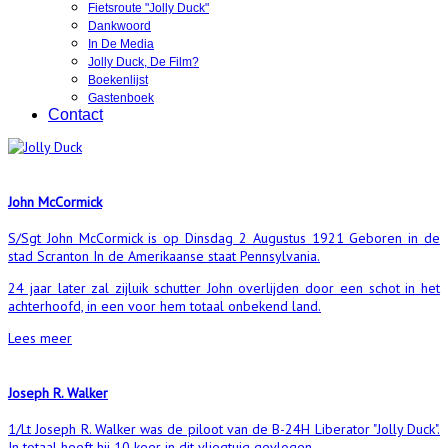
Fietsroute "Jolly Duck"
Dankwoord
In De Media
Jolly Duck, De Film?
Boekenlijst
Gastenboek
Contact
John McCormick
S/Sgt John McCormick is op Dinsdag 2 Augustus 1921 Geboren in de
stad Scranton In de Amerikaanse staat Pennsylvania.
24 jaar later zal zijluik schutter John overlijden door een schot in het
achterhoofd, in een voor hem totaal onbekend land.
Lees meer
Joseph R. Walker
1/Lt Joseph R. Walker was de piloot van de B-24H Liberator "Jolly Duck".
In totaal heeft hij 10 keer in dit vliegtuig gevlogen.