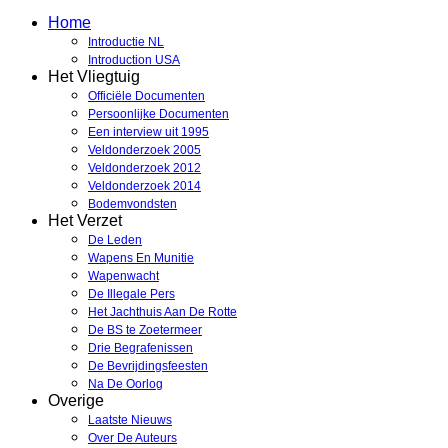
Home
Introductie NL
Introduction USA
Het Vliegtuig
Officiële Documenten
Persoonlijke Documenten
Een interview uit 1995
Veldonderzoek 2005
Veldonderzoek 2012
Veldonderzoek 2014
Bodemvondsten
Het Verzet
De Leden
Wapens En Munitie
Wapenwacht
De Illegale Pers
Het Jachthuis Aan De Rotte
De BS te Zoetermeer
Drie Begrafenissen
De Bevrijdingsfeesten
Na De Oorlog
Overige
Laatste Nieuws
Over De Auteurs