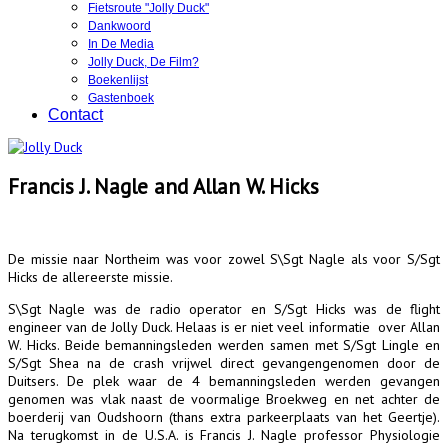
Fietsroute "Jolly Duck"
Dankwoord
In De Media
Jolly Duck, De Film?
Boekenlijst
Gastenboek
Contact
Francis J. Nagle and Allan W. Hicks
De missie naar Northeim was voor zowel S\Sgt Nagle als voor S/Sgt
Hicks de allereerste missie.
S\Sgt Nagle was de radio operator en S/Sgt Hicks was de flight
engineer van de Jolly Duck. Helaas is er niet veel informatie over Allan
W. Hicks. Beide bemanningsleden werden samen met S/Sgt Lingle en
S/Sgt Shea na de crash vrijwel direct gevangengenomen door de
Duitsers. De plek waar de 4 bemanningsleden werden gevangen
genomen was vlak naast de voormalige Broekweg en net achter de
boerderij van Oudshoorn (thans extra parkeerplaats van het Geertje).
Na terugkomst in de U.S.A. is Francis J. Nagle professor Physiologie