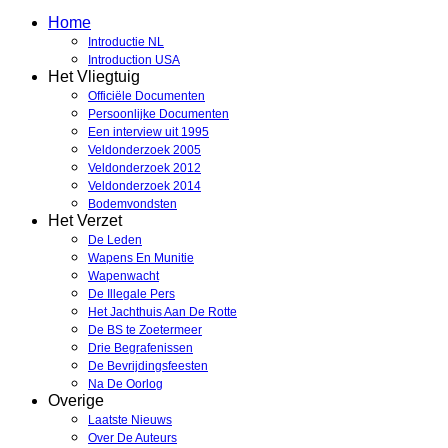
Home
Introductie NL
Introduction USA
Het Vliegtuig
Officiële Documenten
Persoonlijke Documenten
Een interview uit 1995
Veldonderzoek 2005
Veldonderzoek 2012
Veldonderzoek 2014
Bodemvondsten
Het Verzet
De Leden
Wapens En Munitie
Wapenwacht
De Illegale Pers
Het Jachthuis Aan De Rotte
De BS te Zoetermeer
Drie Begrafenissen
De Bevrijdingsfeesten
Na De Oorlog
Overige
Laatste Nieuws
Over De Auteurs