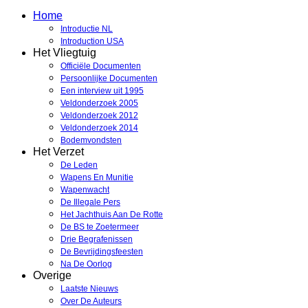
Home
Introductie NL
Introduction USA
Het Vliegtuig
Officiële Documenten
Persoonlijke Documenten
Een interview uit 1995
Veldonderzoek 2005
Veldonderzoek 2012
Veldonderzoek 2014
Bodemvondsten
Het Verzet
De Leden
Wapens En Munitie
Wapenwacht
De Illegale Pers
Het Jachthuis Aan De Rotte
De BS te Zoetermeer
Drie Begrafenissen
De Bevrijdingsfeesten
Na De Oorlog
Overige
Laatste Nieuws
Over De Auteurs